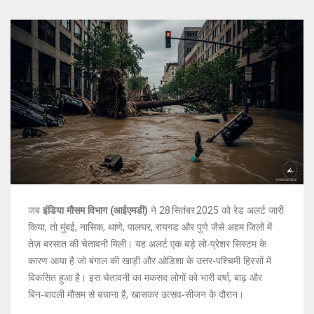
जब
इंडिया मौसम विभाग (आईएमडी)
ने 28 सितंबर 2025 को रेड अलर्ट जारी
किया, तो मुंबई, नासिक, थाणे, पालघर, रायगड और पुणे जैसे अहम जिलों में
तेज़ बरसात की चेतावनी मिली। यह अलर्ट एक बड़े लो‑प्रेशर सिस्टम के
कारण आया है जो बंगाल की खाड़ी और ओडिशा के उत्तर‑पश्चिमी हिस्सों में
विकसित हुआ है। इस चेतावनी का मकसद लोगों को भारी वर्षा, बाढ़ और
बिन‑बादली मौसम से बचाना है, खासकर उत्सव‑सीजन के दौरान।