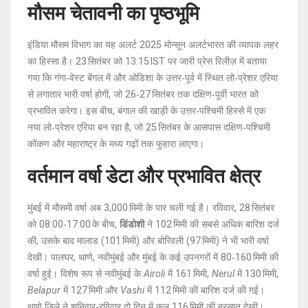
मौसम चेतावनी का पृष्ठभूमि
इंडिया मौसम विभाग का यह अलर्ट
2025 मोन्सून अलर्ट
भारत
की व्यापक लहर
का हिस्सा है। 23 सितंबर को 13:15 IST पर जारी प्रेस रिलीज़ में बताया
गया कि गंगा‑वेस्ट बेंगल में और ओडिशा के उत्तर‑पूर्व में स्थित लो‑प्रेशर एरिया
से लगातार भारी वर्षा होगी, जो 26‑27 सितंबर तक दक्षिण‑पूर्वी भारत को
प्रभावित करेगा। इस बीच, बंगाल की खाड़ी के उत्तर‑पश्चिमी हिस्से में एक
नया लो‑प्रेशर एरिया बन रहा है, जो 25 सितंबर के आसपास दक्षिण‑पश्चिमी
कोंकण और महाराष्ट्र के मध्य गढ़ों तक फुहारा लाएगा।
वर्तमान वर्षा डेटा और प्रभावित क्षेत्र
मुंबई में मौसमी वर्षा अब 3,000 मिमी के पार चली गई है। रविवार, 28 सितंबर
को 08:00‑17:00 के बीच,
डिंडोशी
ने 102 मिमी की सबसे अधिक बारिश दर्ज
की, उसके बाद मालाड (101 मिमी) और बोरिवली (97 मिमी) ने भी भारी वर्षा
देखी। पालघर, थाणे, नवीमुंबई और मुंबई के कई उपनगरों में 80‑160 मिमी की
वर्षा हुई। विशेष रूप से नवीमुंबई के
Airoli
में 161 मिमी,
Nerul
में 130 मिमी,
Belapur
में 127 मिमी और
Vashi
में 112 मिमी की बारिश दर्ज की गई।
थाणे जिले ने शनिवार‑रविवार दो दिन में कुल 116 मिमी की बरसात देखी।