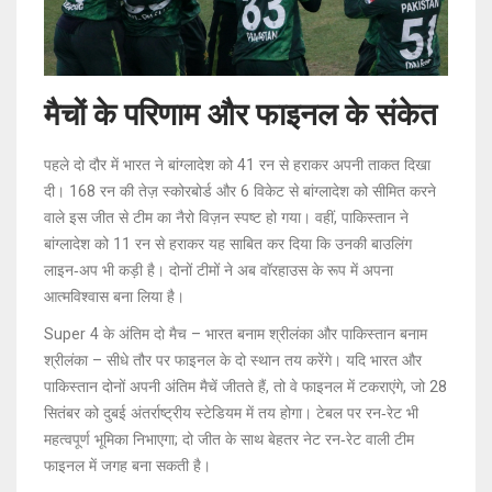
मैचों के परिणाम और फाइनल के संकेत
पहले दो दौर में भारत ने बांग्लादेश को 41 रन से हराकर अपनी ताकत दिखा
दी। 168 रन की तेज़ स्कोरबोर्ड और 6 विकेट से बांग्लादेश को सीमित करने
वाले इस जीत से टीम का नैरो विज़न स्पष्ट हो गया। वहीं, पाकिस्तान ने
बांग्लादेश को 11 रन से हराकर यह साबित कर दिया कि उनकी बाउलिंग
लाइन‑अप भी कड़ी है। दोनों टीमों ने अब वॉरहाउस के रूप में अपना
आत्मविश्वास बना लिया है।
Super 4 के अंतिम दो मैच – भारत बनाम श्रीलंका और पाकिस्तान बनाम
श्रीलंका – सीधे तौर पर फाइनल के दो स्थान तय करेंगे। यदि भारत और
पाकिस्तान दोनों अपनी अंतिम मैचें जीतते हैं, तो वे फाइनल में टकराएंगे, जो 28
सितंबर को दुबई अंतर्राष्ट्रीय स्टेडियम में तय होगा। टेबल पर रन‑रेट भी
महत्वपूर्ण भूमिका निभाएगा; दो जीत के साथ बेहतर नेट रन‑रेट वाली टीम
फाइनल में जगह बना सकती है।