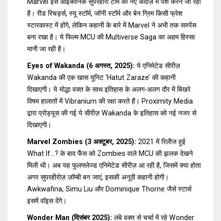
Marvel इस आइकोनिक सुपरहीरो टीम को नए अंदाज़ में पेश करने जा रहा
है। रीड रिचर्ड्स, स्यू स्टॉर्म, जॉनी स्टॉर्म और बेन ग्रिम किसी फ्रेश
स्टारकास्ट में होंगे, लेकिन कहानी के बारे में Marvel ने अभी तक सस्पेंस
बना रखा है। ये फिल्म MCU की Multiverse Saga का अहम हिस्सा
मानी जा रही है।
Eyes of Wakanda (6 अगस्त, 2025):
ये एनिमेटेड सीरीज़
Wakanda की एक खास यूनिट ‘Hatut Zaraze’ की कहानी
दिखाएगी। ये योद्धा वक्त के साथ इतिहास के अलग-अलग दौर में बिखरे
विषम हालातों में Vibranium की रक्षा करते हैं। Proximity Media
द्वारा प्रोड्यूस की गई ये सीरीज़ Wakanda के इतिहास को नई नजर से
दिखाएगी।
Marvel Zombies (3 अक्टूबर, 2025):
2021 में रिलीज हुई
What If...? के बाद फैंस को Zombies वाले MCU की झलक देखने
मिली थी। अब यह फुलफ्लेज्ड एनिमेटेड सीरीज़ आ रही है, जिसमें क्या होता
अगर सुपरहीरोज़ ज़ॉम्बी बन जाएं, इसकी अनूठी कहानी होगी।
Awkwafina, Simu Liu और Dominique Thorne जैसे स्टार्स
इसमें वॉइस देंगे।
Wonder Man (दिसंबर 2025):
लंबे वक्त से चर्चा में रहे Wonder