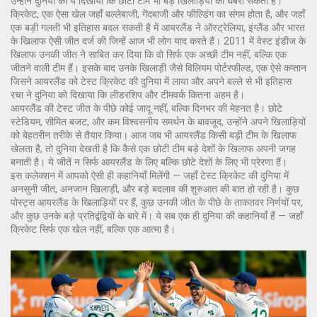
उन्होंने दुनिया को ये दिखाया कि छोटी टीमें भी बड़े खिलाड़ियों को घबरा सकती हैं।
क्रिकेट
,
एक ऐसा खेल जहाँ बल्लेबाजी, गेंदबाजी और फील्डिंग का संगम होता है, और जहाँ
एक बड़ी गलती भी इतिहास बदल सकती है
में आयरलैंड ने ऑस्ट्रेलिया, इंग्लैंड और भारत
के खिलाफ ऐसी जीत दर्ज की जिन्हें आज भी लोग याद करते हैं। 2011 में वेस्ट इंडीज के
खिलाफ उनकी जीत ने साबित कर दिया कि वो सिर्फ एक अच्छी टीम नहीं, बल्कि एक
जीतने वाली टीम हैं। इसके बाद उनके खिलाड़ी जैसे
विलियम पोर्टरफील्ड
,
एक ऐसे कप्तान
जिसने आयरलैंड को टेस्ट क्रिकेट की दुनिया में लाया और अपने बल्ले से भी इतिहास
रचा
ने दुनिया को दिखाया कि लीडरशिप और टीमवर्क कितना अहम है।
आयरलैंड की टेस्ट जीत के पीछे कोई जादू नहीं, बल्कि दिनभर की मेहनत है। छोटे
स्टेडियम, सीमित बजट, और कम विश्वसनीय समर्थन के बावजूद, उन्होंने अपने खिलाड़ियों
को बेहतरीन तरीके से तैयार किया। आज जब भी आयरलैंड किसी बड़ी टीम के खिलाफ
खेलता है, तो दुनिया देखती है कि कैसे एक छोटी टीम बड़े देशों के खिलाफ अपनी जगह
बनाती है। ये जीतें न सिर्फ आयरलैंड के लिए बल्कि छोटे देशों के लिए भी प्रेरणा हैं।
इस कलेक्शन में आपको ऐसी ही कहानियाँ मिलेंगी — जहाँ टेस्ट क्रिकेट की दुनिया में
अनसुनी जीत, अनजान खिलाड़ी, और बड़े बदलाव की शुरुआत की बात हो रही है। कुछ
पोस्ट्स आयरलैंड के खिलाड़ियों पर हैं, कुछ उनकी जीत के पीछे के ताकतवर निर्णयों पर,
और कुछ उनके बड़े प्रतिद्वंद्वियों के बारे में। ये सब एक ही दुनिया की कहानियाँ हैं — जहाँ
क्रिकेट सिर्फ एक खेल नहीं, बल्कि एक आत्मा है।