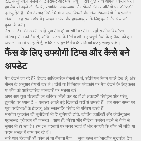
ISL के मुकाबले, क्लबों के ट्रांसफर और मैच रिव्यू — सब कुछ सीधे आपके स्क्रीन पर।
हम मैच से पहले की तैयारी, संभावित लाइन‑अप और खेलने की रणनीतियों पर छोटे‑छोटे
प्रीव्यू देते हैं। मैच के बाद रिपोर्ट में गोल, उपलब्धियाँ और किन खिलाड़ियों ने प्रभावित
किया — यह सब संक्षेप में। लाइव स्कोर और हाइलाइट्स के लिए हमारी टैग पेज को
बुकमार्क करें।
नेशनल टीम की खबरें—चाहे युवा टीम हो या सीनियर टीम—यहाँ संयमित विश्लेषण
मिलेगा। टीम की तैयारी, कोचिंग स्टाफ के निर्णय और महत्वपूर्ण मैचों के इम्पैक्ट को हम
आसान भाषा में समझाते हैं, ताकि आप हर निर्णय के पीछे की वजह समझ सकें।
फैंस के लिए उपयोगी टिप्स और कैसे बने
अपडेट
मैच देखने जा रहे हैं? टिकट आधिकारिक चैनलों से लें, स्टेडियम नियम पहले देख लें, और
मौसम के अनुसार तैयारी कर लें। टीवी या डिजिटल प्लेटफ़ॉर्म पर मैच देखने के लिए क्लब
या लीग की आधिकारिक जानकारी पर भरोसा करें।
अगर आप युवा खिलाड़ी का करियर फॉलो कर रहे हैं तो अकादमी रिपोर्ट्स और घरेलू
टूर्नामेंट पर ध्यान दें — अक्सर अगले बड़े खिलाड़ी यहीं से उभरते हैं। हम समय‑समय पर
युवा प्रतिभाओं के इंटरव्यू और स्काउटिंग रिपोर्ट भी पब्लिश करते हैं।
भारतीय फुटबॉल की चुनौतियाँ भी हैं: बुनियादी ढांचे, कोचिंग क्वालिटी और कंटीन्युअस
ग्रासरूट प्रोग्राम की जरूरत। साथ ही, निवेश और मीडिया कवरेज बढ़ने से तेजी से
सुधार भी हो रहा है। हम इन बदलावों पर नजर रखते हैं और बताएंगे कि कौन‑सी नीति या
कदम असल में काम कर रहे हैं।
चाहे आप खिलाड़ी हों, कोच हों या दीवाना फैन — जुना महल का 'भारतीय फुटबॉल' टैग