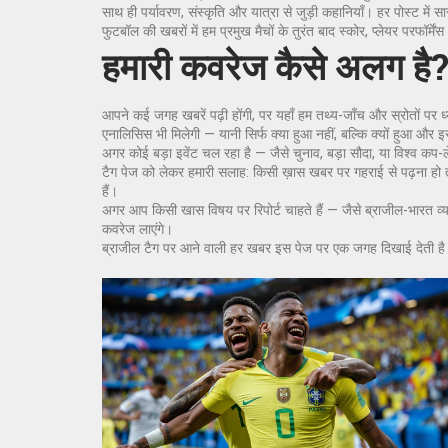
साथ ही पर्यावरण, संस्कृति और यात्रा से जुड़ी कहानियाँ। हर पोस्ट में 
फुटबॉल की खबरों में हम प्रमुख मैचों के तुरंत बाद स्कोर, प्लेयर परफॉर्
हमारी कवरेज कैसे अलग है
आपने कई जगह खबरें पढ़ी होंगी, पर यहाँ हम तथ्य-जाँच और स्रोतों पर ध्
एनालिसिस भी मिलेगी — यानी सिर्फ क्या हुआ नहीं, बल्कि क्यों हुआ और
अगर कोई बड़ा इवेंट चल रहा है — जैसे चुनाव, बड़ा सौदा, या विश्व कप
टैग पेज को लेकर हमारी सलाह: किसी ख़ास खबर पर गहराई से पढ़ना हो त
हैं।
अगर आप किसी खास विषय पर रिपोर्ट चाहते हैं — जैसे ब्राजील-भारत व्याप
कवरेज लाएंगे।
ब्राजील टैग पर आने वाली हर खबर इस पेज पर एक जगह दिखाई देती है 