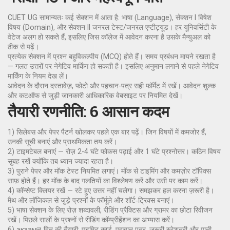
CUET UG सामान्यतः कई सेक्शन में आता है: भाषा (Language), सेक्शन I विषेश
विषय (Domain), और सेक्शन II जनरल टेस्ट/जनरल एप्टीट्यूड। हर यूनिवर्सिटी के
वेटेज अलग हो सकते हैं, इसलिए जिस कॉलेज में आवेदन करना है उसके मैन्युअल को
ठीक से पढ़ें।
प्रत्येक सेक्शन में प्रश्न बहुविकल्पीय (MCQ) होते हैं। समय प्रबंधन मायने रखता है
— गलत उत्तरों पर नेगेटिव मार्किंग हो सकती है। इसलिए अनुमान लगाने से पहले नेगेटिव
मार्किंग के नियम देख लें।
आवेदन के दौरान दस्तावेज़, फोटो और पहचान-पत्र सही फॉर्मेट में रखें। आवेदन शुल्क
और कटऑफ से जुड़ी जानकारी आधिकारिक वेबसाइट पर नियमित देखें।
तैयारी रणनीति: 6 आसान कदम
1) सिलेबस और पेपर पैटर्न खोलकर पहले एक बार पढ़ें। जिन विषयों में कमजोर हैं,
उनकी सूची बनाएं और प्राथमिकता तय करें।
2) टाइमटेबल बनाएं — रोज़ 2-4 घंटे फोकस पढ़ाई और 1 घंटे प्रश्नोत्तर। कठिन विषय
सुबह रखें क्योंकि तब ध्यान ज्यादा रहता है।
3) पुराने पेपर और मॉक टेस्ट नियमित लगाएं। मॉक से टाइमिंग और कमज़ोर टॉपिक्स
साफ़ होते हैं। हर मॉक के बाद गलतियों का विश्लेषण करें और उसी पर काम करें।
4) कॉन्सेप्ट क्लियर रखें — रटे हुए उत्तर नहीं चलेगा। समझकर हल करना ज़रूरी है।
मैथ और लॉजिकल से जुड़े प्रश्नों के फॉर्मूले और शॉर्ट‑ट्रिक्स बनाएं।
5) भाषा सेक्शन के लिए रोज़ शब्दावली, रीडिंग प्रैक्टिस और ग्रामर का छोटा रिवीजन
रखें। पिछले सालों के प्रश्नों से रीडिंग कॉम्प्रीहेंशन का अभ्यास करें।
6) экзамन‑दिन की तैयारी: एडमिट कार्ड, पहचान पत्र, जरूरी स्टेशनरी और पानी