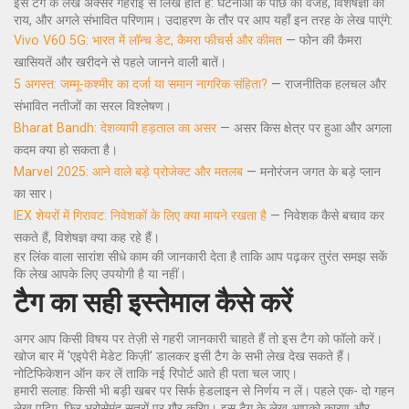
इस टैग के लेख अक्सर गहराई से लिखे होते हैं: घटनाओं के पीछे की वजहें, विशेषज्ञों की
राय, और अगले संभावित परिणाम। उदाहरण के तौर पर आप यहाँ इन तरह के लेख पाएंगे:
Vivo V60 5G: भारत में लॉन्च डेट, कैमरा फीचर्स और कीमत
— फोन की कैमरा
खासियतें और खरीदने से पहले जानने वाली बातें।
5 अगस्त: जम्मू-कश्मीर का दर्जा या समान नागरिक संहिता?
— राजनीतिक हलचल और
संभावित नतीजों का सरल विश्लेषण।
Bharat Bandh: देशव्यापी हड़ताल का असर
— असर किस क्षेत्र पर हुआ और अगला
कदम क्या हो सकता है।
Marvel 2025: आने वाले बड़े प्रोजेक्ट और मतलब
— मनोरंजन जगत के बड़े प्लान
का सार।
IEX शेयरों में गिरावट: निवेशकों के लिए क्या मायने रखता है
— निवेशक कैसे बचाव कर
सकते हैं, विशेषज्ञ क्या कह रहे हैं।
हर लिंक वाला सारांश सीधे काम की जानकारी देता है ताकि आप पढ़कर तुरंत समझ सकें
कि लेख आपके लिए उपयोगी है या नहीं।
टैग का सही इस्तेमाल कैसे करें
अगर आप किसी विषय पर तेज़ी से गहरी जानकारी चाहते हैं तो इस टैग को फॉलो करें।
खोज बार में 'एइपेरी मेडेट किज़ी' डालकर इसी टैग के सभी लेख देख सकते हैं।
नोटिफिकेशन ऑन कर लें ताकि नई रिपोर्ट आते ही पता चल जाए।
हमारी सलाह: किसी भी बड़ी खबर पर सिर्फ हेडलाइन से निर्णय न लें। पहले एक- दो गहन
लेख पढ़िए, फिर भरोसेमंद सूत्रों पर गौर करिए। इस टैग के लेख आपको कारण और