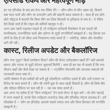
एपिसोड रीकैप और महत्वपूर्ण मोड़
हर नए एपिसोड के बाद हम तेज रफ रीकैप देंगे — कौन-कौन से सीन अहम रहे, किसने
कब चाल चली और कौन सा डायलॉग आगे की कहानी बदल सकता है। साथ ही हम छोटे-
छोटे पॉइंट्स में बताएंगे कि किस सीन का लिंक किताबों या इतिहास से क्या है। ये रीकैप
ऐसे लिखे जाते हैं कि टाइम की कमियाँ महसूस न हों।
अगर आप गहरी पड़ताल चाहते हैं, तो स्पॉइलर-फ्रेंडली विश्लेषण में हम पात्रों की
मानसिकता, राजनीतिक चालें और ड्रैगन से जुड़ी रणनीतियाँ समझाते हैं। यह हिस्सा उन
लोगों के लिए है जो सीधा अर्थ निकालना पसंद करते हैं — थ्योरीज़, संकेत और संभावित
आगे की राहें।
कास्ट, रिलीज अपडेट और बैकलॉरिज
कौन नया जुड़ा? किसे प्रमोशन मिला? कौन सी पोस्ट‑प्रोडक्शन खबरें हैं? यहाँ आपको
कास्ट और स्टाफ से जुड़ी लेटेस्ट सूचनाएँ मिलेंगी। साथ ही हम यह भी बताते हैं कि नया
सीज़न कहाँ और कैसे देखा जा सकता है — स्ट्रीमिंग प्लेटफ़ॉर्म और उपलब्ध भाषाओं की
जानकारी सरल भाषा में।
थ्योरी सेक्शन में हम दर्शकों की बनी हुई लोकप्रिय थ्योरीज़ उठाते हैं और उन्हें प्रमाण या
विरोध के साथ बताते हैं। कौन सी थ्योरी बुक के साथ खड़ी दिखती है, कौन सी सिर्फ मीम
और सोशल मीडिया पर चल रही है — यह सब साफ करते हैं।
आप अगर नए दर्शक हैं तो "बिना स्पॉइलर" टैग वाले पोस्ट से शुरू करें। जो लोग गहराई
में जाना चाहते हैं, उनके लिए स्पॉइलर-पाउन्टेड लेख और एपिसोड-नोट्स उपलब्ध हैं। हमें
फीडबैक दें — कौन सा एपिसोड आपको सबसे ज़्यादा लगा और किस किरदार की रणनीति
समझनी है।