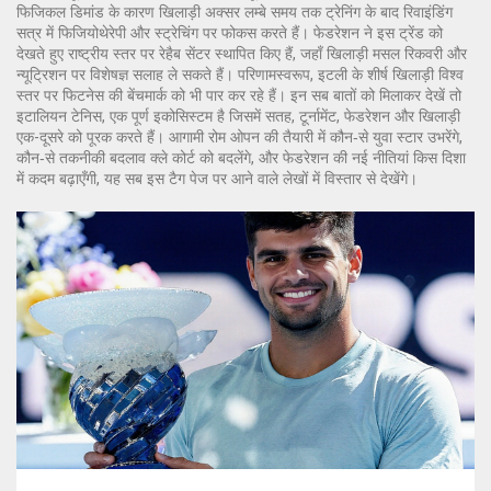
फिजिकल डिमांड के कारण खिलाड़ी अक्सर लम्बे समय तक ट्रेनिंग के बाद रिवाइंडिंग
सत्र में फिजियोथेरेपी और स्ट्रेचिंग पर फोकस करते हैं। फेडरेशन ने इस ट्रेंड को
देखते हुए राष्ट्रीय स्तर पर रेहैब सेंटर स्थापित किए हैं, जहाँ खिलाड़ी मसल रिकवरी और
न्यूट्रिशन पर विशेषज्ञ सलाह ले सकते हैं। परिणामस्वरूप, इटली के शीर्ष खिलाड़ी विश्व
स्तर पर फिटनेस की बेंचमार्क को भी पार कर रहे हैं। इन सब बातों को मिलाकर देखें तो
इटालियन टेनिस
,
एक पूर्ण इकोसिस्टम है जिसमें सतह, टूर्नामेंट, फेडरेशन और खिलाड़ी
एक-दूसरे को पूरक करते हैं
। आगामी रोम ओपन की तैयारी में कौन‑से युवा स्टार उभरेंगे,
कौन‑से तकनीकी बदलाव क्ले कोर्ट को बदलेंगे, और फेडरेशन की नई नीतियां किस दिशा
में कदम बढ़ाएँगी, यह सब इस टैग पेज पर आने वाले लेखों में विस्तार से देखेंगे।