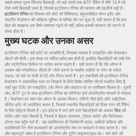
सबसे सफल पुरुष सिंगल्स खिलाड़ी, जो कई सालों तक ATP रैंकिंग में शीर्ष 10 में रहे
जैसे नामी खिलाड़ी उभरे हैं, जिससे इटालियन टेनिस की पहचान की दहलीजें बढ़ी हैं।
इटालियन टेनिस
का विकास क्ले कोर्ट की विशिष्टता, बहुप्रतीक्षित रोमन इवेंट और
राष्ट्रीय फेडरेशन की सक्रिय भूमिका से घनिष्ठ तौर पर जुड़ा है; यही कारण है कि इस
खेल को समझना अब सिर्फ समाचार पढ़ने से नहीं, बल्कि इसकी संरचना को जानने से
संभव होता है।
मुख्य घटक और उनका असर
इटालियन टेनिस
क्ले कोर्ट पर आधारित
है, जिसका मतलब है स्लाइडिंग और बेसलाइन
खेलने की शैली। इस सतह पर सर्विस एसेस कम होती हैं, इसलिए खिलाड़ियों को लंबी रैले
और स्ट्रैटेजिक डिफेंस पर भरोसा करना पड़ता है। यही कारण है कि रोम ओपन में
अक्सर क्ले‑स्पेशलिस्ट जीतते हैं—जैसे उरुग्वे के मार्कोस रूबियो या स्पेन के राफेल
नडाल, जो क्ले पर तेज़ी से पंटें टॉप‑स्पिन मारते हैं। इन तकनीकों को इटालियन टेनिस
फेडरेशन ने अकादमिक स्तर पर सिखाने के लिये विशेष कोचिंग सेंटर्स स्थापित किए हैं,
जहाँ युवा टैलेंट को स्लाइडिंग, टॉप‑स्पिन और काउंटर‑प्ले पर प्रशिक्षण मिलता है। दूसरी
ओर, ATP टूर के साथ इटालियन टेनिस का कॉन्टैक्ट इसे अंतर्राष्ट्रीय मानकों से जोड़ता
है। फेडरेशन हर साल रोम ओपन के अलावा मिलान, टोरिनो जैसे छोटे‑छोटे आईटीएफ
सीरीज इवेंट भी आयोजित करता है, जिससे स्थानीय खिलाड़ियों को विश्व स्तर की रैंकिंग
के लिए पॉइंट्स मिलते हैं। इन इवेंट्स में भाग लेने वाले खिलाड़ियों को अक्सर
फिट
की
फंडिंग और ग्रांट मिलती है, जिससे वे बेहतर उपकरण, ट्रैवल सपोर्ट और फिजिकल
ट्रेनर तक पहुँच पाते हैं। यह एकोसिस्टम ही जियोवन्नी व्रावा, फाबियो फंकिया और
फ्रांसिस्को पैन जैसे कलाकारों को अंतर्राष्ट्रीय मंच पर चमकाने में मदद करता है। एक
और महत्वपूर्ण संबंध है इटालियन टेनिस और टूरिंग लाइफस्टाइल का। क्ले कोर्ट की