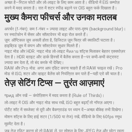
अच्छा है—स्टिल फोटो और लो‑लाइट के लिए काम आता है। वीडियो में EIS कम्पोज़
करने में मदद करता है। रात में शटर स्पीड बढ़ाने पर OIS बहुत फर्क दिखाता है।
मुख्य कैमरा फीचर्स और उनका मतलब
अपर्चर (f‑नंबर): कम f‑नंबर = ज़्यादा लाइट और पारा‑दृश्य (background blur)।
पर स्मार्टफोन में सेंसर और सॉफ़्टवेयर भी बड़ा रोल करते हैं।
ज़ूम: ऑप्टिकल ज़ूम असली होता है, डिजिटल ज़ूम चित्र की क्वालिटी घटाता है।
हाइब्रिड ज़ूम में कंपन और सॉफ़्टवेयर सुधार मिलते हैं।
नाइट मोड और HDR: नाइट मोड लो‑लाइट मेंหลาย शॉट्स मिलाकर बेहतर एक्सपोज़र
देता है। HDR ब्राइट और डार्क हिस्सों में बैलेंस करता है—पर कभी‑कभी कंट्रास्ट
ज़्यादा कर देता है, तो बंद करके भी देखिए।
RAW और Pro मोड: अगर आप एडिट करना चाहते हैं तो RAW फाइल रखें। Pro
मोड से ISO, शटर और व्हाइट बैलेंस को नियंत्रित कर पाते हैं—यही प्रो की चाल है।
तेज़ सेटिंग टिप्स — तुरंत आज़माएं
गрид ऑन रखें — कंपोज़िशन में मदद करता है (Rule of Thirds)।
लो‑लाइट में OIS और नाइट मोड साथ रखें; ISO बहुत बढ़ाएँ तो नॉयज़ आएगा।
पोर्टेट शॉट में सब्जेक्ट से दूरी और बैकग्राउंड पर ध्यान दें—अच्छा बौकेह तभी दिखेगा।
मोशन शॉट्स के लिए हाई शटर (1/500 या तेज) रखें; वीडियो के लिए 60fps स्मूथ
मूवमेंट देता है।
जब तेज़ एडिट करना हो तो RAW लें, पर सोशल के लिए JPEG तेज़ और छोटा रहता