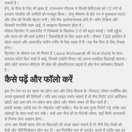
जरूरी है।
IPL के फैंस के लिए भी खबर है: राजस्थान रॉयल्स ने दिल्ली कैपिटल्स को 12 रनों से
हराकर प्लेऑफ की उम्मीदों को मजबूत किया। संजू सैमसन के 86 रन ने मुकाबला पलटा
और टीम की स्थिति बेहतर बनी। ऐसे मैच आलोचनात्मक होते हैं—कौन टिकेगा और
किसकी रणनीति काम आई, ये समझना दिलचस्प होता है।
महिला क्रिकेट में आयरलैंड ने ज़िम्बाब्वे के खिलाफ 2-0 की बढ़त बनाई। गाबी लुईस
और कारा मरे की फार्म ड्रीम11 खिलाड़ियों के लिए अहम बनी। तीसरा T20I डबलिन में
खेला जाएगा और आयरलैंड क्लीन स्वीप के लिए दबाव में है—यह मैच फैंस के लिए रोचक
होगा।
क्रिकेट के सोशल पल भी मिलते हैं: Laura Wolvaardt की Virat Kohli के साथ
वायरल फोटो फिर चर्चा में आई, जिसमें उन्होंने विराट को अपना पसंदीदा खिलाड़ी बताया।
छोटे-छोटे वायरल मोमेंट्स भी खेल की लोकप्रियता बढ़ाते हैं और फैन कनेक्शन दिखाते
हैं।
कैसे पढ़ें और फॉलो करें
इस टैग पेज पर हर खबर का छोटा सार और लिंक मिलता है—रिजल्ट, प्लेयर पर्फॉर्मेंस और
अगले मुकाबलों की तिथियाँ। यदि आप लाइव स्कोर चाहते हैं तो मैच रिपोर्ट वाले आर्टिकल
खोलें; वहां आम तौर पर ओवर-बाय-ओवर और प्लेयर नम्बर भी मिल जाते हैं।
हमारी सलाह: फ़ॉलो कर लें—रिहर्सल नहीं चाहिए। मैच के बाद तुरंत रिपोर्ट पढ़ें ताकि आप
आंकड़ों के साथ चर्चा कर सकें। चाहें आप फैंस हों या फैंटेसी प्लेयर, यहाँ मिली जानकारी
से निर्णय लेना आसान होगा।
अगर आप किसी खास टीम या खिलाड़ी की ताज़ा खबर चाहते हैं तो नीचे दिए लेखों को
देखें और नोटिफिकेशन ऑन कर लें। हम नियमित रूप से अपडेट करते हैं ताकि आप हर