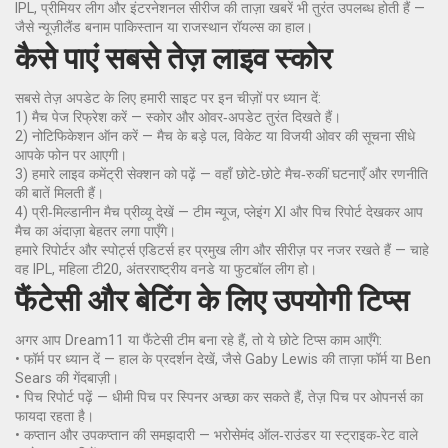
IPL, प्रीमियर लीग और इंटरनेशनल सीरीज की ताज़ा खबरें भी तुरंत उपलब्ध होती हैं —
जैसे न्यूज़ीलैंड बनाम पाकिस्तान या राजस्थान रॉयल्स का हाल।
कैसे पाएं सबसे तेज़ लाइव स्कोर
सबसे तेज़ अपडेट के लिए हमारी साइट पर इन चीज़ों पर ध्यान दें:
1) मैच पेज रिफ्रेश करें — स्कोर और ओवर‑अपडेट तुरंत दिखते हैं।
2) नोटिफिकेशन ऑन करें — मैच के बड़े पल, विकेट या विजयी ओवर की सूचना सीधे
आपके फोन पर आएगी।
3) हमारे लाइव कमेंट्री सेक्शन को पढ़ें — वहाँ छोटे‑छोटे मैच‑रुकीं घटनाएँ और रणनीति
की बातें मिलती हैं।
4) प्री‑मिल्डानीन मैच प्रीव्यू देखें — टीम न्यूज, प्लेइंग XI और पिच रिपोर्ट देखकर आप
मैच का अंदाज़ा बेहतर लगा पाएँगे।
हमारे रिपोर्टर और स्पोर्ट्स एडिटर्स हर प्रमुख लीग और सीरीज़ पर नजर रखते हैं — चाहे
वह IPL, महिला टी20, अंतरराष्ट्रीय वनडे या फुटबॉल लीग हो।
फैंटेसी और बेटिंग के लिए उपयोगी टिप्स
अगर आप Dream11 या फैंटेसी टीम बना रहे हैं, तो ये छोटे टिप्स काम आएँगे:
• फॉर्म पर ध्यान दें — हाल के प्रदर्शन देखें, जैसे Gaby Lewis की ताज़ा फॉर्म या Ben
Sears की गेंदबाज़ी।
• पिच रिपोर्ट पढ़ें — धीमी पिच पर स्पिनर अच्छा कर सकते हैं, तेज़ पिच पर ओपनर्स का
फायदा रहता है।
• कप्तान और उपकप्तान की समझदारी — भरोसेमंद ऑल‑राउंडर या स्ट्राइक‑रेट वाले