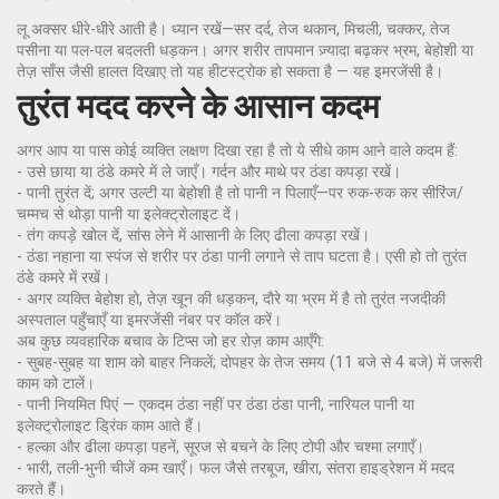
लू अक्सर धीरे-धीरे आती है। ध्यान रखें—सर दर्द, तेज थकान, मिचली, चक्कर, तेज
पसीना या पल-पल बदलती धड़कन। अगर शरीर तापमान ज़्यादा बढ़कर भ्रम, बेहोशी या
तेज़ साँस जैसी हालत दिखाए तो यह हीटस्ट्रोक हो सकता है — यह इमरजेंसी है।
तुरंत मदद करने के आसान कदम
अगर आप या पास कोई व्यक्ति लक्षण दिखा रहा है तो ये सीधे काम आने वाले कदम हैं:
- उसे छाया या ठंडे कमरे में ले जाएँ। गर्दन और माथे पर ठंडा कपड़ा रखें।
- पानी तुरंत दें; अगर उल्टी या बेहोशी है तो पानी न पिलाएँ—पर रुक-रुक कर सीरिंज/
चम्मच से थोड़ा पानी या इलेक्ट्रोलाइट दें।
- तंग कपड़े खोल दें, सांस लेने में आसानी के लिए ढीला कपड़ा रखें।
- ठंडा नहाना या स्पंज से शरीर पर ठंडा पानी लगाने से ताप घटता है। एसी हो तो तुरंत
ठंडे कमरे में रखें।
- अगर व्यक्ति बेहोश हो, तेज़ खून की धड़कन, दौरे या भ्रम में है तो तुरंत नजदीकी
अस्पताल पहुँचाएँ या इमरजेंसी नंबर पर कॉल करें।
अब कुछ व्यवहारिक बचाव के टिप्स जो हर रोज़ काम आएँगे:
- सुबह-सुबह या शाम को बाहर निकलें; दोपहर के तेज समय (11 बजे से 4 बजे) में जरूरी
काम को टालें।
- पानी नियमित पिएं — एकदम ठंडा नहीं पर ठंडा ठंडा पानी, नारियल पानी या
इलेक्ट्रोलाइट ड्रिंक काम आते हैं।
- हल्का और ढीला कपड़ा पहनें, सूरज से बचने के लिए टोपी और चश्मा लगाएँ।
- भारी, तली-भुनी चीजें कम खाएँ। फल जैसे तरबूज, खीरा, संतरा हाइड्रेशन में मदद
करते हैं।