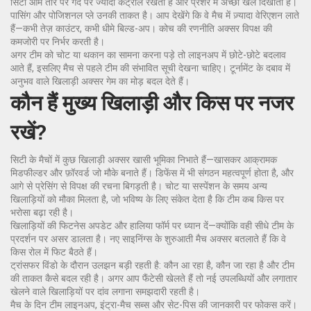
सिटी आम तौर पर गेंद पर ज्यादा कंट्रोल रखती है और प्रेशर में अच्छा खेल दिखाती है।
पासिंग और पोजिशनल प्ले उनकी ताकत है। आप देखेंगे कि वे मैच में ज़्यादा वेरिएशन लाते
हैं—कभी तेज़ काउंटर, कभी धीमे बिल्ड-अप। कोच की रणनीति अक्सर विपक्ष की
कमजोरी पर निर्भर करती है।
अगर टीम को चोट या थकान का सामना करना पड़े तो लाइनअप में छोटे-छोटे बदलाव
आते हैं, इसलिए मैच से पहले टीम की संभावित सूची देखना चाहिए। टूर्नामेंट के दबाव में
अनुभव वाले खिलाड़ी अक्सर गेम का मोड़ बदल देते हैं।
कौन हैं मुख्य खिलाड़ी और किस पर नजर
रखें?
सिटी के मैचों में कुछ खिलाड़ी अक्सर खासी भूमिका निभाते हैं—खासकर आक्रामक
मिडफील्डर और फ़ॉरवर्ड जो मौके बनाते हैं। डिफेंस में भी संगठन महत्वपूर्ण होता है, और
आगे से प्रेसिंग से विपक्ष की रचना बिगड़ती है। चोट या सस्पेंशन के समय अन्य
खिलाड़ियों को मौका मिलता है, जो भविष्य के लिए संकेत देता है कि टीम कब किस पर
भरोसा बढ़ा रही है।
खिलाड़ियों की फिटनेस अपडेट और हालिया फॉर्म पर ध्यान दें—क्योंकि वही सीधे टीम के
प्रदर्शन पर असर डालता है। नए साइनिंग्स के शुरुआती मैच अक्सर बतलाते हैं कि वे
किस रोल में फिट बैठते हैं।
ट्रांसफर विंडो के दौरान उलझन बड़ी रहती है: कौन आ रहा है, कौन जा रहा है और टीम
की ताकत कैसे बदल रही है। अगर आप फैंटेसी खेलते हैं तो नई उपलब्धियों और लगातार
खेलने वाले खिलाड़ियों पर दांव लगाना समझदारी रहती है।
मैच के दिन टीम लाइनअप, इंट्रा-मैच सब्स और सेट-पिस की जानकारी पर फोकस करें।