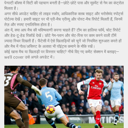
पेनल्टी बॉक्स में सिटी की पहचान बनती है—छोटे-छोटे पास और मूवमेंट से गेम का कंट्रोल
मिलता है।
अगर सीधे अपडेट चाहिए तो लाइव स्कोर, आधिकारिक क्लब साइट और भरोसेमंद स्पोर्ट्स
पोर्टल्स देखें। हमारी साइट पर भी प्री-मैच प्रीव्यू और पोस्ट-मैच रिपोर्ट मिलती हैं, जिनमें
तेज़ और स्पष्ट एनालिसिस होता है।
अंत में, क्या आप मैच की भविष्यवाणी करना चाहते हैं? टीम का हालिया फॉर्म, चोट रिपोर्ट
और हेड-टू-हेड रिकॉर्ड देखें। छोटे गेम-प्लान और सेट-पिस पर काम करने वाली टीमें
ज़्यादा स्थिर दिखती हैं। फैंटेसी में ऐसे खिलाड़ियों को चुनें जो नियमित शुरुआत करते हों
और मैच में गोल/असिस्ट के अलावा भी पॉइंट्स कमाने के मौके रखें।
कोई खास मैच या खिलाड़ी पर विस्तार चाहिए? नीचे दिए गए कमेंट सेक्शन में बताइए—
we’ll cover उसे अगले अपडेट में।