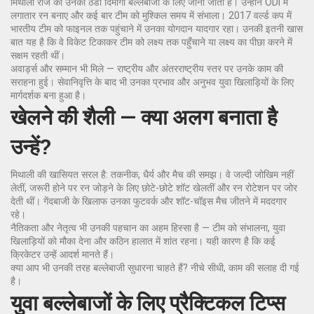
मिथाली राज को उनकी ठंडी दिमागी बल्लेबाजी के लिए जाना जाता है। उन्होंने ODI में
लगातार रन बनाए और कई बार टीम को मुश्किल समय में संभाला। 2017 वर्ल्ड कप में
भारतीय टीम को फाइनल तक पहुंचाने में उनका योगदान यादगार रहा। उनकी इतनी खास
बात यह है कि वे विकेट टिकाकर टीम को लक्ष्य तक पहुँचाने या लक्ष्य का पीछा करने में
सक्षम रहती थीं।
अवार्ड्स और सम्मान भी मिले — राष्ट्रीय और अंतरराष्ट्रीय स्तर पर उनके काम की
सराहना हुई। सेवानिवृत्ति के बाद भी उनका प्रभाव और अनुभव युवा खिलाड़ियों के लिए
मार्गदर्शक बना हुआ है।
खेलने की शैली — क्या अलग बनाता है
उन्हें?
मिथाली की खासियत सरल है: तकनीक, धैर्य और मैच की समझ। वे जल्दी जोखिम नहीं
लेतीं, जरूरी होने पर रन जोड़ने के लिए छोटे-छोटे शॉट खेलतीं और रन रोटेशन पर जोर
देती थीं। गेंदबाजी के खिलाफ उनका फुटवर्क और शॉट-चॉइस मैच जीतने में मददगार
रहे।
नैतिकता और नेतृत्व भी उनकी पहचान का अहम हिस्सा है — टीम को संभालना, युवा
खिलाड़ियों को मौका देना और कठिन हालात में शांत रहना। यही कारण है कि कई
क्रिकेटर उन्हें आदर्श मानते हैं।
क्या आप भी उनकी तरह बल्लेबाजी सुधारना चाहते हैं? नीचे सीधी, काम की सलाह दी गई
है।
युवा बल्लेबाजों के लिए प्रैक्टिकल टिप्स