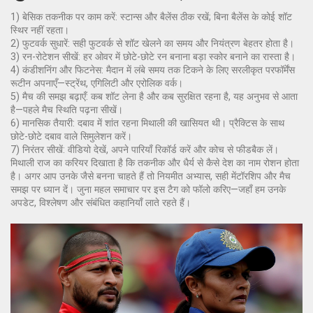
1) बेसिक तकनीक पर काम करें: स्टान्स और बैलेंस ठीक रखें; बिना बैलेंस के कोई शॉट
स्थिर नहीं रहता।
2) फुटवर्क सुधारें: सही फुटवर्क से शॉट खेलने का समय और नियंत्रण बेहतर होता है।
3) रन-रोटेशन सीखें: हर ओवर में छोटे-छोटे रन बनाना बड़ा स्कोर बनाने का रास्ता है।
4) कंडीशनिंग और फिटनेस: मैदान में लंबे समय तक टिकने के लिए सरलीकृत परफॉर्मेंस
रूटीन अपनाएँ—स्ट्रेंथ, एगिलिटी और एरोलिक वर्क।
5) मैच की समझ बढ़ाएँ: कब शॉट लेना है और कब सुरक्षित रहना है, यह अनुभव से आता
है—पहले मैच स्थिति पढ़ना सीखें।
6) मानसिक तैयारी: दबाव में शांत रहना मिथाली की खासियत थी। प्रैक्टिस के साथ
छोटे-छोटे दबाव वाले सिमुलेशन करें।
7) निरंतर सीखें: वीडियो देखें, अपने पारियाँ रिकॉर्ड करें और कोच से फीडबैक लें।
मिथाली राज का करियर दिखाता है कि तकनीक और धैर्य से कैसे देश का नाम रोशन होता
है। अगर आप उनके जैसे बनना चाहते हैं तो नियमीत अभ्यास, सही मेंटॉरशिप और मैच
समझ पर ध्यान दें। जुना महल समाचार पर इस टैग को फॉलो करिए—जहाँ हम उनके
अपडेट, विश्लेषण और संबंधित कहानियाँ लाते रहते हैं।