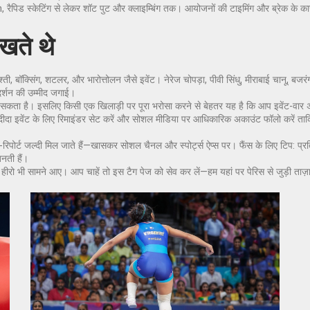
in, रैपिड स्केटिंग से लेकर शॉट पुट और क्लाइम्बिंग तक। आयोजनों की टाइमिंग और ब्रेक के क
खते थे
कुश्ती, बॉक्सिंग, शटलर, और भारोत्तोलन जैसे इवेंट। नेरेज चोपड़ा, पीवी सिंधु, मीराबाई चानू, ब
रदर्शन की उम्मीद जगाई।
दल सकता है। इसलिए किसी एक खिलाड़ी पर पूरा भरोसा करने से बेहतर यह है कि आप इवेंट-वार
ीदा इवेंट के लिए रिमाइंडर सेट करें और सोशल मीडिया पर आधिकारिक अकाउंट फॉलो करें ता
ोर्ट जल्दी मिल जाते हैं—खासकर सोशल चैनल और स्पोर्ट्स ऐप्स पर। फैंस के लिए टिप: प्रतियो
नती हैं।
रो भी सामने आए। आप चाहें तो इस टैग पेज को सेव कर लें—हम यहां पर पेरिस से जुड़ी ताज़ा 