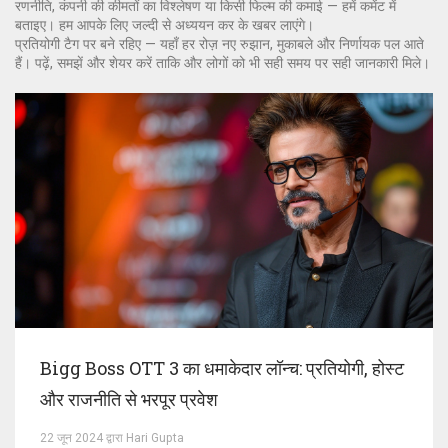
रणनीति, कंपनी की कीमतों का विश्लेषण या किसी फिल्म की कमाई — हमें कमेंट में
बताइए। हम आपके लिए जल्दी से अध्ययन कर के खबर लाएंगे।
प्रतियोगी टैग पर बने रहिए — यहाँ हर रोज़ नए रुझान, मुकाबले और निर्णायक पल आते
हैं। पढ़ें, समझें और शेयर करें ताकि और लोगों को भी सही समय पर सही जानकारी मिले।
Bigg Boss OTT 3 का धमाकेदार लॉन्च: प्रतियोगी, होस्ट
और राजनीति से भरपूर प्रवेश
22 जून 2024 द्वारा Hari Gupta