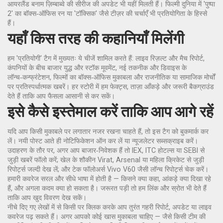
आयरलैंड बनाम ज़िम्बाब्वे की सीरीज की अपडेट भी यहीं मिलती हैं। फिल्मी दुनिया में 'पुष्पा
2' का बॉक्स‑ऑफिस रन या 'टॉक्सिक' जैसे टीज़र की चर्चाएँ भी प्रतियोगिता के हिस्से
हैं।
यहाँ किस तरह की कहानियाँ मिलेंगी
हम 'प्रतियोगी' टैग में मुख्यतः ये चीजें शामिल करते हैं: लाइव रिज़ल्ट और मैच रिपोर्ट,
कंपनियों के बीच बाजार युद्ध और स्टॉक मूवमेंट, नई तकनीक और डिवाइस के
लॉन्च‑कन्फ्रंटेशन, फिल्मों का बॉक्स‑ऑफिस मुकाबला और राजनीतिक या सामाजिक मोर्चों
पर प्रतिस्पर्धात्मक खबरें। हर स्टोरी में हम फेक्ट्स, ताज़ा आँकड़े और जरूरी बैकग्राउंड
देते हैं ताकि आप फैसला आसानी से कर सकें।
इसे कैसे इस्तेमाल करें ताकि आप आगे रहें
यदि आप किसी मुकाबले पर लगातार नजर रखना चाहते हैं, तो इस टैग को बुकमार्क कर
लें। नयी पोस्ट आते ही नोटिफिकेशन ऑन कर लें या न्यूजलेटर सब्सक्राइब करें।
उदाहरण के तौर पर, अगर आप बाजार‑निवेशक हैं तो IEX, ITC होटल्स या SEBI से
जुड़ी खबरें फॉलो करें; खेल के शौकीन Virat, Arsenal या महिला क्रिकेट से जुड़ी
रिपोर्ट्स जल्दी देख लें; और टेक फॉलोअर्स Vivo V60 जैसी लॉन्च रिपोर्ट्स चेक करें।
हमारी कवरेज सरल और सीधे भाषा में होती है — किसने क्या कहा, आंकड़े क्या दिखा रहे
हैं, और अगला कदम क्या हो सकता है। जरूरत पड़ी तो हम लिंक और स्रोत भी देते हैं
ताकि आप खुद विवरण देख सकें।
नीचे दिए गए लेखों में से किसी पर क्लिक करके आप तुरंत गहरी रिपोर्ट, अपडेट या लाइव
कवरेज पढ़ सकते हैं। अगर आपको कोई खास मुकाबला चाहिए — जैसे किसी टीम की