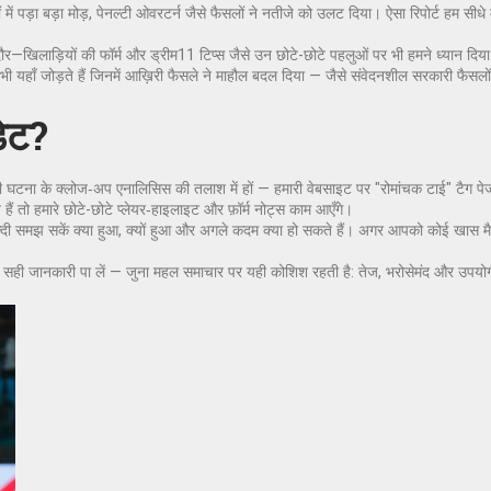
ें पड़ा बड़ा मोड़, पेनल्टी ओवरटर्न जैसे फैसलों ने नतीजे को उलट दिया। ऐसा रिपोर्ट हम सीध
 दौर—खिलाड़ियों की फॉर्म और ड्रीम11 टिप्स जैसे उन छोटे-छोटे पहलुओं पर भी हमने ध्यान दिय
 यहाँ जोड़ते हैं जिनमें आख़िरी फैसले ने माहौल बदल दिया — जैसे संवेदनशील सरकारी फैसलो
डेट?
 किसी घटना के क्लोज‑अप एनालिसिस की तलाश में हों — हमारी वेबसाइट पर "रोमांचक टाई" टैग 
ैं तो हमारे छोटे-छोटे प्लेयर‑हाइलाइट और फ़ॉर्म नोट्स काम आएँगे।
प जल्दी समझ सकें क्या हुआ, क्यों हुआ और अगले कदम क्या हो सकते हैं। अगर आपको कोई खास म
 सही जानकारी पा लें — जुना महल समाचार पर यही कोशिश रहती है: तेज, भरोसेमंद और उपय