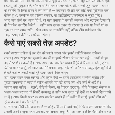
यहाँ आपको मिलेंगे: फिल्मों और लॉन्च से जुड़े अपडेट, नए फोटो-शूट और रेड कार्पेट लुक,
इंटरव्यू की प्रमुख बातें, सोशल मीडिया पर वायरल पोस्ट और उनसे जुड़ी खबरें। हम ये
भी बताएँगे कि किस खबर में क्या नया है — उदाहरण के तौर पर कोई नया प्रोजेक्ट कब
घोषित हुआ, प्रमोशन की हालिया तस्वीरें, या शॉर्टलिस्टिंग/कास्टिंग से जुड़ी पुष्टि।
अगर आप शैली पर ध्यान देते हैं, तो यहां शनाया के कपड़ों, मेकअप और स्टाइल टिप्स की
भी नियमित कवरिंग मिलेगी — ताकि आप उनके लुक्स से प्रेरणा ले सकें या किसी शो के
लुक का सार समझ सकें। खेल-खबर या राजनीति नहीं, बल्कि सीधे मनोरंजन और
लाइफस्टाइल कंटेंट पर फोकस रहेगा।
कैसे पाएं सबसे तेज़ अपडेट?
सबसे आसान तरीका है इस टैग को फॉलो करना और हमारी नोटिफिकेशन सक्रिय
रखना। आप साइट पर बुकमार्क कर लें या हमारे सोशल चैनल्स पर जुड़ें — जहाँ भी हम
नई पोस्ट शेयर करते हैं। अगर आप खास अपडेट चाहते हैं (जैसे फिल्म अनाउंस, ट्रेलर
रिलीज या इंटरव्यू), तो खोज बार में "शनाया कपूर ट्रेलर" या "शनाया कपूर इंटरव्यू" जैसे
कीवर्ड रखें — इससे चाही हुई खबर जल्दी मिल जाएगी।
टिप: ख़बर पढ़ते वक्त तारीख और स्रोत देखें — हमारे आर्टिकल में हमेशा स्रोत और
पुख़्ता जानकारी दी जाती है ताकि आपको पता रहे खबर कब और कहाँ से आई है।
आपको क्या चाहिए — गैलरी, वीडियो क्लिप, या विस्तृत इंटरव्यू? नीचे के पोस्ट सेक्शन में
अलग-अलग प्रकार की रिपोर्टें क्रमबद्ध हैं ताकि आप तुरंत वही देखें जो आपकी दिलचस्पी
का है। अगर किसी खबर पर आप अपडेट चाहते हैं, तो कमेंट में बताएं; हमारी टीम उसे
ट्रैक कर आगे अपडेट देगी।
हमारी भाषा सीधी और साधारण है — कोई लंबी-लम्बी बातें नहीं, सिर्फ़ जरूरी जानकारी और
असली खबरें। जुना महल समाचार पर शनाया कपूर टैग का मकसद है कि फैंस और पाठक