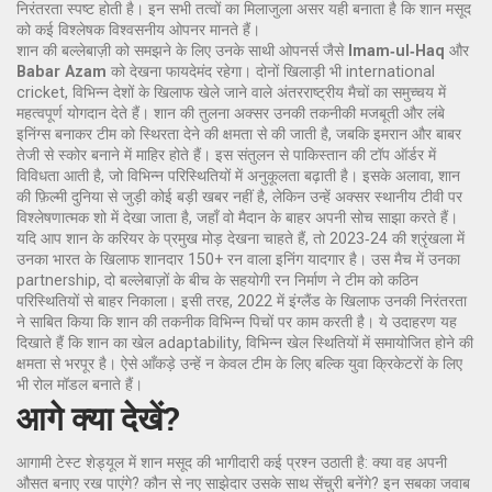
निरंतरता स्पष्ट होती है। इन सभी तत्वों का मिलाजुला असर यही बनाता है कि शान मसूद
को कई विश्लेषक विश्वसनीय ओपनर मानते हैं।
शान की बल्लेबाज़ी को समझने के लिए उनके साथी ओपनर्स जैसे
Imam‑ul‑Haq
और
Babar Azam
को देखना फायदेमंद रहेगा। दोनों खिलाड़ी भी
international
cricket
,
विभिन्न देशों के खिलाफ खेले जाने वाले अंतरराष्ट्रीय मैचों का समुच्चय
में
महत्वपूर्ण योगदान देते हैं। शान की तुलना अक्सर उनकी तकनीकी मजबूती और लंबे
इनिंग्स बनाकर टीम को स्थिरता देने की क्षमता से की जाती है, जबकि इमरान और बाबर
तेजी से स्कोर बनाने में माहिर होते हैं। इस संतुलन से पाकिस्तान की टॉप ऑर्डर में
विविधता आती है, जो विभिन्न परिस्थितियों में अनुकूलता बढ़ाती है। इसके अलावा, शान
की फ़िल्मी दुनिया से जुड़ी कोई बड़ी खबर नहीं है, लेकिन उन्हें अक्सर स्थानीय टीवी पर
विश्लेषणात्मक शो में देखा जाता है, जहाँ वो मैदान के बाहर अपनी सोच साझा करते हैं।
यदि आप शान के करियर के प्रमुख मोड़ देखना चाहते हैं, तो 2023‑24 की श्रृंखला में
उनका भारत के खिलाफ शानदार 150+ रन वाला इनिंग यादगार है। उस मैच में उनका
partnership
,
दो बल्लेबाज़ों के बीच के सहयोगी रन निर्माण
ने टीम को कठिन
परिस्थितियों से बाहर निकाला। इसी तरह, 2022 में इंग्लैंड के खिलाफ उनकी निरंतरता
ने साबित किया कि शान की तकनीक विभिन्न पिचों पर काम करती है। ये उदाहरण यह
दिखाते हैं कि शान का खेल
adaptability
,
विभिन्न खेल स्थितियों में समायोजित होने की
क्षमता
से भरपूर है। ऐसे आँकड़े उन्हें न केवल टीम के लिए बल्कि युवा क्रिकेटरों के लिए
भी रोल मॉडल बनाते हैं।
आगे क्या देखें?
आगामी टेस्ट शेड्यूल में शान मसूद की भागीदारी कई प्रश्न उठाती है: क्या वह अपनी
औसत बनाए रख पाएंगे? कौन से नए साझेदार उसके साथ सेंचुरी बनेंगे? इन सबका जवाब