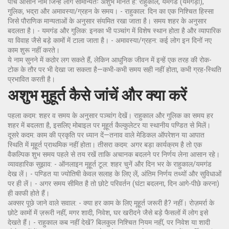
पाँच आसान नाम जिन्हें लोग सामान्यतः अशुभ मानते हैं: राहुकाल, यमगंड (यमगंड़ा),
गुलिक, भद्रा और अमावस्या/ग्रहन के समय। - राहुकाल: दिन का एक निश्चित हिस्सा
जिसे पौराणिक मान्यताओं के अनुसार संयमित रखा जाता है। समय शहर के अनुसार
बदलता है। - यमगंड और गुलिक: इनका भी पञ्चांग में विशेष स्थान होता है और व्यापारिक
या विवाह जैसे बड़े कामों में टाला जाता है। - अमावस्या/ग्रहन: कई लोग इन दिनों नए
काम शुरू नहीं करते।
ये नाम सुनने में कठोर लग सकते हैं, लेकिन आधुनिक जीवन में इन्हें एक तरह की रोक-
टोक के तौर पर भी देखा जा सकता है—कभी-कभी समय सही नहीं होता, कभी ग्रह-स्थिति
प्रभावित करती है।
अशुभ मुहूर्त कैसे जांचें और क्या करें
पहला कदम: शहर व समय के अनुसार पञ्चांग देखें। राहुकाल और गुलिक का समय हर
शहर में बदलता है, इसलिए मोबाइल पर मूहूर्त कैल्कुलेटर या स्थानीय पण्डित से मिलें।
दूसरे कदम: काम की प्रकृति पर ध्यान दें—तनाव वाले मेडिकल ऑपरेशन या आपात
स्थिति में मूहूर्त प्राथमिक नहीं होता। तीसरा कदम: अगर बड़ा कार्यक्रम है तो एक
वैकल्पिक शुभ समय पहले से तय रखें ताकि अचानक बदलने पर निर्णय लेना आसान रहे।
व्यावहारिक सुझाव: - ऑनलाइन मूहूर्त टूल: शहर चुनें और दिन भर के राहुकाल/यमगंड
देख लें। - पण्डित या ज्योतिषी केवल सलाह के लिए लें, अंतिम निर्णय तथ्यों और सुविधाओं
पर ही लें। - अगर समय सीमित है तो छोटे परिवर्तन (घंटा बदलना, दिन आगे-पीछे करना)
ही काफी होते हैं।
अक्सर पूछे जाने वाले सवाल: - क्या हर काम के लिए मूहूर्त जरूरी है? नहीं। रोज़मर्रा के
छोटे कामों में ज़रूरी नहीं, मगर शादी, निवेश, घर खरीदने जैसे बड़े फैसलों में लोग इसे
देखते हैं। - राहुकाल कब नहीं देखें? बिलकुल निश्चित नियम नहीं, पर निवेश या शादी