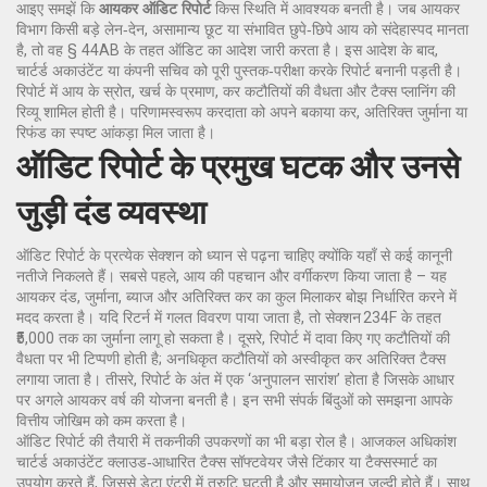
आइए समझें कि
आयकर ऑडिट रिपोर्ट
किस स्थिति में आवश्यक बनती है। जब आयकर
विभाग किसी बड़े लेन‑देन, असामान्य छूट या संभावित छुपे‑छिपे आय को संदेहास्पद मानता
है, तो वह § 44AB के तहत ऑडिट का आदेश जारी करता है। इस आदेश के बाद,
चार्टर्ड अकाउंटेंट या कंपनी सचिव को पूरी पुस्तक‑परीक्षा करके रिपोर्ट बनानी पड़ती है।
रिपोर्ट में आय के स्रोत, खर्च के प्रमाण, कर कटौतियों की वैधता और टैक्स प्लानिंग की
रिव्यू शामिल होती है। परिणामस्वरूप करदाता को अपने बकाया कर, अतिरिक्त जुर्माना या
रिफंड का स्पष्ट आंकड़ा मिल जाता है।
ऑडिट रिपोर्ट के प्रमुख घटक और उनसे
जुड़ी दंड व्यवस्‍था
ऑडिट रिपोर्ट के प्रत्येक सेक्शन को ध्यान से पढ़ना चाहिए क्योंकि यहाँ से कई कानूनी
नतीजे निकलते हैं। सबसे पहले, आय की पहचान और वर्गीकरण किया जाता है – यह
आयकर दंड
,
जुर्माना, ब्याज और अतिरिक्त कर का कुल मिलाकर बोझ
निर्धारित करने में
मदद करता है। यदि रिटर्न में गलत विवरण पाया जाता है, तो सेक्शन 234F के तहत
₹5,000 तक का जुर्माना लागू हो सकता है। दूसरे, रिपोर्ट में दावा किए गए कटौतियों की
वैधता पर भी टिप्पणी होती है; अनधिकृत कटौतियों को अस्वीकृत कर अतिरिक्त टैक्स
लगाया जाता है। तीसरे, रिपोर्ट के अंत में एक ‘अनुपालन सारांश’ होता है जिसके आधार
पर अगले आयकर वर्ष की योजना बनती है। इन सभी संपर्क बिंदुओं को समझना आपके
वित्तीय जोखिम को कम करता है।
ऑडिट रिपोर्ट की तैयारी में तकनीकी उपकरणों का भी बड़ा रोल है। आजकल अधिकांश
चार्टर्ड अकाउंटेंट क्लाउड‑आधारित टैक्स सॉफ्टवेयर जैसे टिंकार या टैक्सस्मार्ट का
उपयोग करते हैं, जिससे डेटा एंट्री में त्रुटि घटती है और समायोजन जल्दी होते हैं। साथ