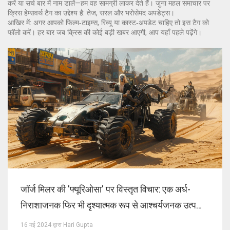
करें या सर्च बार में नाम डालें—हम वह सामग्री लाकर देते हैं। जुना महल समाचार पर
क्रिस हेम्सवर्थ टैग का उद्देश्य है: तेज, सरल और भरोसेमंद अपडेट्स।
आखिर में: अगर आपको फिल्म‑टाइम्स, रिव्यू या कास्ट‑अपडेट चाहिए तो इस टैग को
फॉलो करें। हर बार जब क्रिस की कोई बड़ी खबर आएगी, आप यहाँ पहले पढ़ेंगे।
जॉर्ज मिलर की 'फ्यूरिओसा' पर विस्तृत विचार: एक अर्ध-
निराशाजनक फिर भी दृश्यात्मक रूप से आश्चर्यजनक उत्पत्ति
कहानी
16 मई 2024 द्वारा Hari Gupta