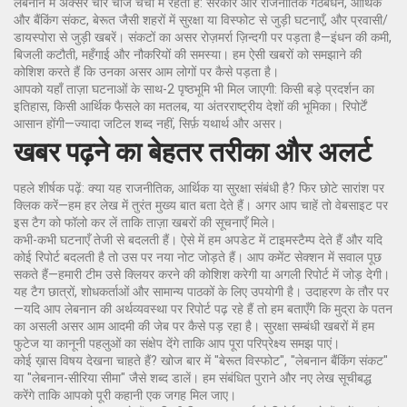
लेबनान में अक्सर चार चीजें चर्चा में रहती हैं: सरकार और राजनीतिक गठबंधन, आर्थिक
और बैंकिंग संकट, बेरूत जैसी शहरों में सुरक्षा या विस्फोट से जुड़ी घटनाएँ, और प्रवासी/
डायस्पोरा से जुड़ी खबरें। संकटों का असर रोज़मर्रा ज़िन्दगी पर पड़ता है—इंधन की कमी,
बिजली कटौती, महँगाई और नौकरियों की समस्या। हम ऐसी खबरों को समझाने की
कोशिश करते हैं कि उनका असर आम लोगों पर कैसे पड़ता है।
आपको यहाँ ताज़ा घटनाओं के साथ-2 पृष्ठभूमि भी मिल जाएगी: किसी बड़े प्रदर्शन का
इतिहास, किसी आर्थिक फैसले का मतलब, या अंतरराष्ट्रीय देशों की भूमिका। रिपोर्टें
आसान होंगी—ज्यादा जटिल शब्द नहीं, सिर्फ़ यथार्थ और असर।
खबर पढ़ने का बेहतर तरीका और अलर्ट
पहले शीर्षक पढ़ें: क्या यह राजनीतिक, आर्थिक या सुरक्षा संबंधी है? फिर छोटे सारांश पर
क्लिक करें—हम हर लेख में तुरंत मुख्य बात बता देते हैं। अगर आप चाहें तो वेबसाइट पर
इस टैग को फॉलो कर लें ताकि ताज़ा खबरों की सूचनाएँ मिले।
कभी-कभी घटनाएँ तेजी से बदलती हैं। ऐसे में हम अपडेट में टाइमस्टैम्प देते हैं और यदि
कोई रिपोर्ट बदलती है तो उस पर नया नोट जोड़ते हैं। आप कमेंट सेक्शन में सवाल पूछ
सकते हैं—हमारी टीम उसे क्लियर करने की कोशिश करेगी या अगली रिपोर्ट में जोड़ देगी।
यह टैग छात्रों, शोधकर्ताओं और सामान्य पाठकों के लिए उपयोगी है। उदाहरण के तौर पर
—यदि आप लेबनान की अर्थव्यवस्था पर रिपोर्ट पढ़ रहे हैं तो हम बताएँगे कि मुद्रा के पतन
का असली असर आम आदमी की जेब पर कैसे पड़ रहा है। सुरक्षा सम्बंधी खबरों में हम
फुटेज या कानूनी पहलुओं का संक्षेप देंगे ताकि आप पूरा परिप्रेक्ष्य समझ पाएं।
कोई ख़ास विषय देखना चाहते हैं? खोज बार में "बेरूत विस्फोट", "लेबनान बैंकिंग संकट"
या "लेबनान-सीरिया सीमा" जैसे शब्द डालें। हम संबंधित पुराने और नए लेख सूचीबद्ध
करेंगे ताकि आपको पूरी कहानी एक जगह मिल जाए।