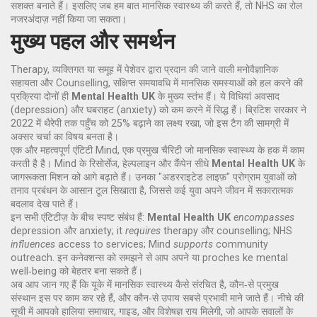
सशक्त बनाते हैं। इसलिए जब हम बात मानसिक स्वास्थ्य की करते हैं, तो NHS का रोल
नजरअंदाज़ नहीं किया जा सकता।
मुख्य पहल और समर्थन
Therapy
,
व्यक्तिगत या समूह में पेशेवर द्वारा प्रदान की जाने वाली मनोवैज्ञानिक
सहायता
और
Counselling
,
संक्षिप्त समयावधि में मानसिक समस्याओं को हल करने की
प्रक्रिया
दोनों ही
Mental Health UK
के मुख्य स्तंभ हैं। ये विधियां अवसाद
(depression) और घबराहट (anxiety) को कम करने में सिद्ध हैं। ब्रिटिश सरकार ने
2022 में थैरेपी तक पहुँच को 25% बढ़ाने का लक्ष्य रखा, जो इस टैग की सामग्री में
अक्सर चर्चा का विषय बनता है।
एक और महत्वपूर्ण एंटिटी
Mind
,
एक प्रमुख चैरिटी जो मानसिक स्वास्थ्य के हक में काम
करती है
है। Mind के रिसोर्सेज, हेल्पलाइन और कैंपेन सीधे
Mental Health UK
के
जागरूकता मिशन को आगे बढ़ाते हैं। उनका "अडरराइटेड लाइफ़" प्रोग्राम युवाओं को
तनाव प्रबंधन के आसान टूल सिखाता है, जिससे कई युवा अपने जीवन में सकारात्मक
बदलाव देख पाते हैं।
इन सभी एंटिटीज़ के बीच स्पष्ट संबंध हैं:
Mental Health UK
encompasses
depression और anxiety; it
requires
therapy और counselling; NHS
influences
access to services; Mind
supports
community
outreach. इन कनेक्शन्स को समझने से आप अपने या proches ke mental
well‑being को बेहतर बना सकते हैं।
अब आप जान गए हैं कि यूके में मानसिक स्वास्थ्य कैसे संरचित है, कौन‑से प्रमुख
संस्थान इस पर काम कर रहे हैं, और कौन‑से उपाय सबसे प्रभावी माने जाते हैं। नीचे की
सूची में आपको हालिया समाचार, गाइड, और विशेषज्ञ राय मिलेगी, जो आपके सवालों के