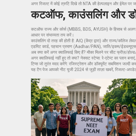
अगर रिजल्ट में कोई त्रुटि दिखे तो NTA की हेल्पलाइन और ईमेल पर ज
कटऑफ, काउंसलिंग और डॉक्
कटऑफ राज्य और कोर्स (MBBS, BDS, AYUSH) के हिसाब से अलग होत
आधार पर संभाव्यता तय करें।
काउंसलिंग दो तरह की होती है: AIQ (केंद्र द्वारा) और राज्य/कॉलेज लेवल।
एडमिट कार्ड, पहचान प्रमाण (Aadhar/PAN), जाति/इकम/ईडब्ल्यूएस सर
अब क्या करें अगर क्वालिफाई किए हैं? मौका मिलने पर सीट फ्रीज़/होल्
अगर क्वालिफाई नहीं हुए तो क्या? नेक्‍सट स्टेप्स: रे-एटेम्ट का प्लान ब
टिप्स जो तुरंत मदद करेंगे: रजिस्ट्रेशन और डॉक्यूमेंट सबमिशन जल्द
यह टैग पेज आपको नीट यूजी 2024 से जुड़ी ताज़ा खबरें, रिजल्ट-अपडेट