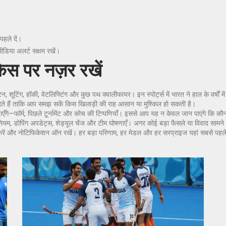
पहले दें।
ीडिया अलर्ट सक्षम रखें।
िस पर नज़र रखें
, शूटिंग, हॉकी, वेटलिफ्टिंग और कुछ पथ क्वालीफायर। इन स्पोर्ट्स में भारत ने हाल के वर्षों मे
ेते हैं ताकि आप समझ सकें किस खिलाड़ी की राह आसान या मुश्किल हो सकती है।
एँगे—फॉर्म, पिछले टूर्नामेंट और कोच की टिप्पणियाँ। इससे आप यह न केवल जान पाएंगे कि कौन 
इंग नियम, डोपिंग अपडेट्स, शेड्यूल चेंज और टीम घोषणाएँ। अगर कोई बड़ा फैसले या विवाद सा
क करें और नोटिफिकेशन ऑन रखें। हर बड़ा परिणाम, हर मेडल और हर सरप्राइज यहां सबसे प