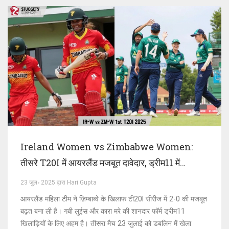
Ireland Women vs Zimbabwe Women:
तीसरे T20I में आयरलैंड मजबूत दावेदार, ड्रीम11 में
Lewis और Murray रहेंगी अहम
23 जुल॰ 2025 द्वारा Hari Gupta
आयरलैंड महिला टीम ने ज़िम्बाब्वे के खिलाफ टी20I सीरीज में 2-0 की मजबूत
बढ़त बना ली है। गबी लुईस और कारा मरे की शानदार फॉर्म ड्रीम11
खिलाड़ियों के लिए अहम है। तीसरा मैच 23 जुलाई को डबलिन में खेला